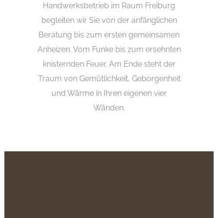
Handwerksbetrieb im Raum Freiburg
begleiten wir Sie von der anfänglichen
Beratung bis zum ersten gemeinsamen
Anheizen. Vom Funke bis zum ersehnten
knisternden Feuer. Am Ende steht der
Traum von Gemütlichkeit, Geborgenheit
und Wärme in Ihren eigenen vier
Wänden.
PROBEKUSCHELN IN
UNSEREN