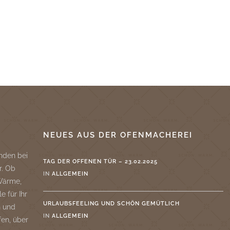
G
NEUES AUS DER OFENMACHEREI
nden bei
TAG DER OFFENEN TÜR – 23.02.2025
r. Ob
IN
ALLGEMEIN
 Wärme,
e für Ihr
URLAUBSFEELING UND SCHÖN GEMÜTLICH
n und
IN
ALLGEMEIN
fen, über