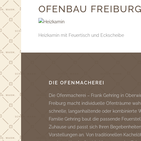
OFENBAU FREIBUR
Heizkamin mit Feuertisch und Eckscheibe
DIE OFENMACHEREI
Die Ofenmacherei – Frank Gehring in Oberwi
Freiburg macht individuelle Ofenträume wah
schnelle, langanhaltende oder kombinierte
Familie Gehring baut die passende Feuerstell
Zuhause und passt sich Ihren Begebenheite
Vorstellungen an. Von traditionellen Kachelö