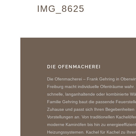
IMG_8625
DIE OFENMACHEREI
Die Ofenmacherei – Frank Gehring in Oberwi
Freiburg macht individuelle Ofenträume wahr.
schnelle, langanhaltende oder kombinierte W
Familie Gehring baut die passende Feuerstelle
Zuhause und passt sich Ihren Begebenheiten
Vorstellungen an. Von traditionellen Kachelöfe
moderne Kaminöfen bis hin zu energieeffizien
Heizungssystemen. Kachel für Kachel zu Ihre