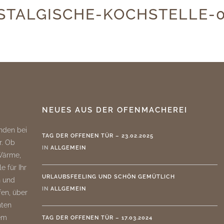
STALGISCHE-KOCHSTELLE-
NEUES AUS DER OFENMACHEREI
nden bei
TAG DER OFFENEN TÜR – 23.02.2025
r. Ob
IN
ALLGEMEIN
 Wärme,
e für Ihr
URLAUBSFEELING UND SCHÖN GEMÜTLICH
n und
IN
ALLGEMEIN
fen, über
nten
rem
TAG DER OFFENEN TÜR – 17.03.2024