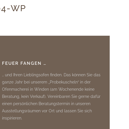
04-WP
FEUER FANGEN …
… und Ihren Lieblingsofen finden. Das können Sie das
ganze Jahr bei unserem „Probekuscheln“ in der
Ofenmacherei in Winden (am Wochenende keine
Beratung, kein Verkauf). Vereinbaren Sie gerne dafür
einen persönlichen Beratungstermin in unseren
Ausstellungsräumen vor Ort und lassen Sie sich
inspirieren.