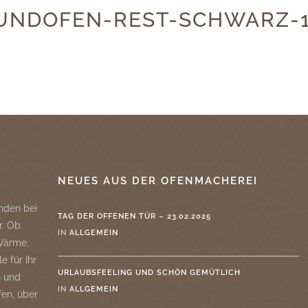
UNDOFEN-REST-SCHWARZ-
NEUES AUS DER OFENMACHEREI
nden bei
TAG DER OFFENEN TÜR – 23.02.2025
r. Ob
IN
ALLGEMEIN
 Wärme,
e für Ihr
URLAUBSFEELING UND SCHÖN GEMÜTLICH
n und
IN
ALLGEMEIN
fen, über