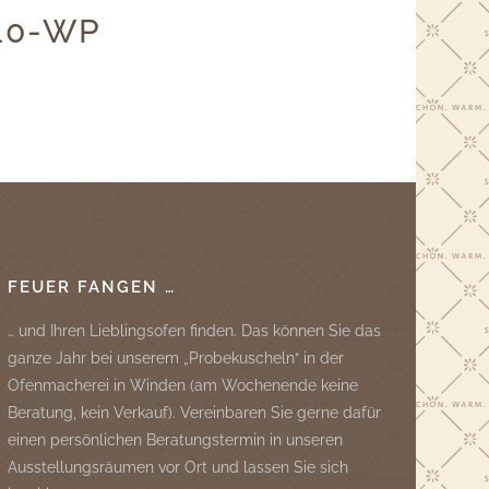
10-WP
FEUER FANGEN …
… und Ihren Lieblingsofen finden. Das können Sie das
ganze Jahr bei unserem „Probekuscheln“ in der
Ofenmacherei in Winden (am Wochenende keine
Beratung, kein Verkauf). Vereinbaren Sie gerne dafür
einen persönlichen Beratungstermin in unseren
Ausstellungsräumen vor Ort und lassen Sie sich