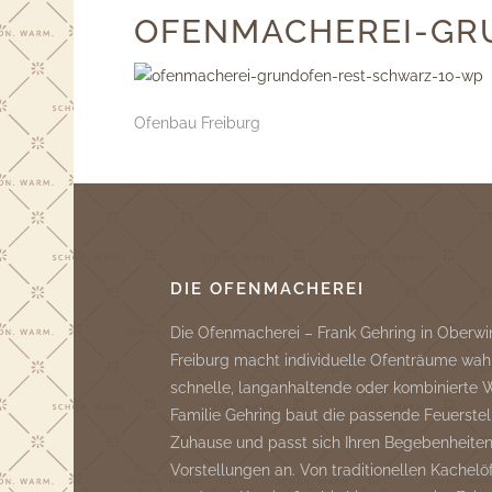
OFENMACHEREI-GR
Ofenbau Freiburg
DIE OFENMACHEREI
Die Ofenmacherei – Frank Gehring in Oberwi
Freiburg macht individuelle Ofenträume wah
schnelle, langanhaltende oder kombinierte
Familie Gehring baut die passende Feuerstell
Zuhause und passt sich Ihren Begebenheite
Vorstellungen an. Von traditionellen Kachelö