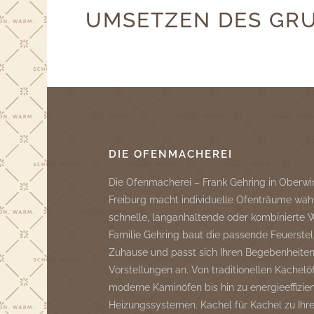
UMSETZEN DES GR
DIE OFENMACHEREI
Die Ofenmacherei – Frank Gehring in Oberwi
Freiburg macht individuelle Ofenträume wah
schnelle, langanhaltende oder kombinierte
Familie Gehring baut die passende Feuerstell
Zuhause und passt sich Ihren Begebenheite
Vorstellungen an. Von traditionellen Kachelö
moderne Kaminöfen bis hin zu energieeffizie
Heizungssystemen. Kachel für Kachel zu Ih