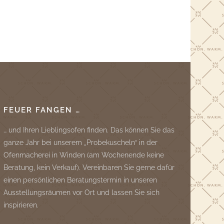
FEUER FANGEN …
… und Ihren Lieblingsofen finden. Das können Sie das
ganze Jahr bei unserem „Probekuscheln“ in der
Ofenmacherei in Winden (am Wochenende keine
Beratung, kein Verkauf). Vereinbaren Sie gerne dafür
einen persönlichen Beratungstermin in unseren
Ausstellungsräumen vor Ort und lassen Sie sich
inspirieren.