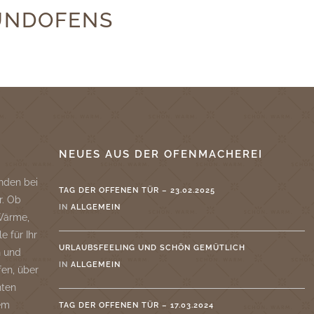
UNDOFENS
NEUES AUS DER OFENMACHEREI
nden bei
TAG DER OFFENEN TÜR – 23.02.2025
r. Ob
IN
ALLGEMEIN
 Wärme,
e für Ihr
URLAUBSFEELING UND SCHÖN GEMÜTLICH
n und
IN
ALLGEMEIN
fen, über
nten
rem
TAG DER OFFENEN TÜR – 17.03.2024