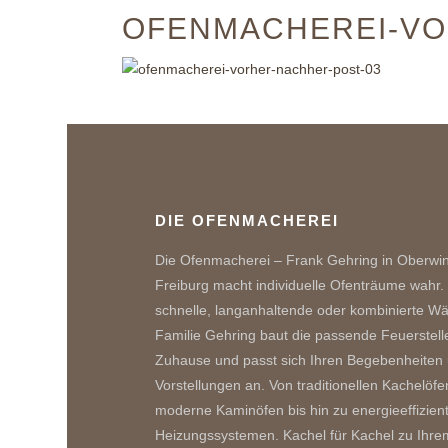
OFENMACHEREI-VO
DIE OFENMACHEREI
Die Ofenmacherei – Frank Gehring in Oberwi
Freiburg macht individuelle Ofenträume wahr.
schnelle, langanhaltende oder kombinierte W
Familie Gehring baut die passende Feuerstelle
Zuhause und passt sich Ihren Begebenheiten
Vorstellungen an. Von traditionellen Kachelöfe
moderne Kaminöfen bis hin zu energieeffizien
Heizungssystemen. Kachel für Kachel zu Ihre