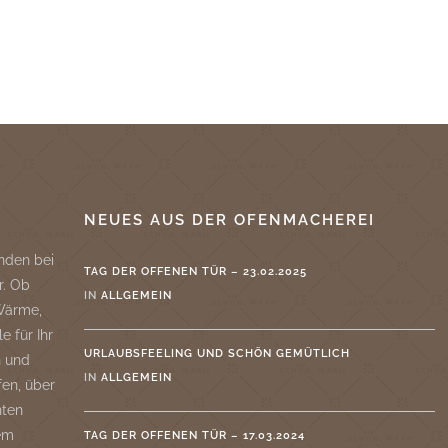
NEUES AUS DER OFENMACHEREI
nden bei
TAG DER OFFENEN TÜR – 23.02.2025
r. Ob
IN
ALLGEMEIN
 Wärme,
e für Ihr
URLAUBSFEELING UND SCHÖN GEMÜTLICH
n und
IN
ALLGEMEIN
fen, über
nten
rem
TAG DER OFFENEN TÜR – 17.03.2024