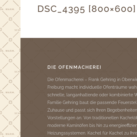
DSC_4395 [800×600]
DIE OFENMACHEREI
Die Ofenmacherei – Frank Gehring in Oberwi
Freiburg macht individuelle Ofenträume wah
schnelle, langanhaltende oder kombinierte
Familie Gehring baut die passende Feuerstell
Zuhause und passt sich Ihren Begebenheite
Vorstellungen an. Von traditionellen Kachelö
moderne Kaminöfen bis hin zu energieeffizie
Heizungssystemen. Kachel für Kachel zu Ih