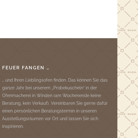
FEUER FANGEN …
… und Ihren Lieblingsofen finden. Das können Sie das
ganze Jahr bei unserem „Probekuscheln“ in der
Ofenmacherei in Winden (am Wochenende keine
Beratung, kein Verkauf). Vereinbaren Sie gerne dafür
einen persönlichen Beratungstermin in unseren
Ausstellungsräumen vor Ort und lassen Sie sich
inspirieren.