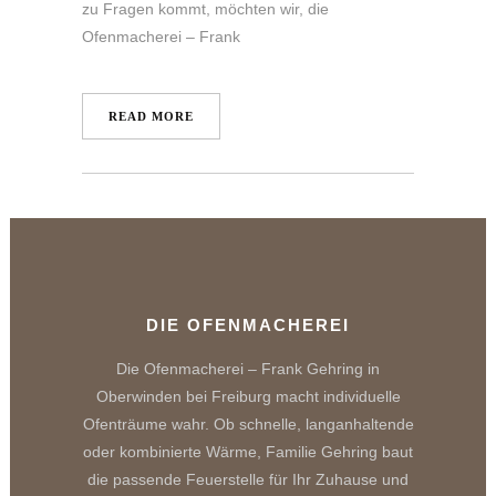
zu Fragen kommt, möchten wir, die
Ofenmacherei – Frank
READ MORE
DIE OFENMACHEREI
Die Ofenmacherei – Frank Gehring in
Oberwinden bei Freiburg macht individuelle
Ofenträume wahr. Ob schnelle, langanhaltende
oder kombinierte Wärme, Familie Gehring baut
die passende Feuerstelle für Ihr Zuhause und