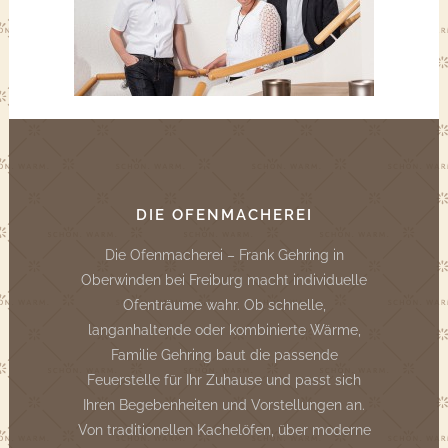
DIE OFENMACHEREI
Die Ofenmacherei – Frank Gehring in
Oberwinden bei Freiburg macht individuelle
Ofenträume wahr. Ob schnelle,
langanhaltende oder kombinierte Wärme,
Familie Gehring baut die passende
Feuerstelle für Ihr Zuhause und passt sich
Ihren Begebenheiten und Vorstellungen an.
Von traditionellen Kachelöfen, über moderne