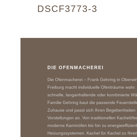
DSCF3773-3
DIE OFENMACHEREI
Die Ofenmacherei – Frank Gehring in Oberwi
Freiburg macht individuelle Ofenträume wahr.
schnelle, langanhaltende oder kombinierte W
Familie Gehring baut die passende Feuerstelle
Zuhause und passt sich Ihren Begebenheiten
Vorstellungen an. Von traditionellen Kachelöfe
moderne Kaminöfen bis hin zu energieeffizien
Heizungssystemen. Kachel für Kachel zu Ihre