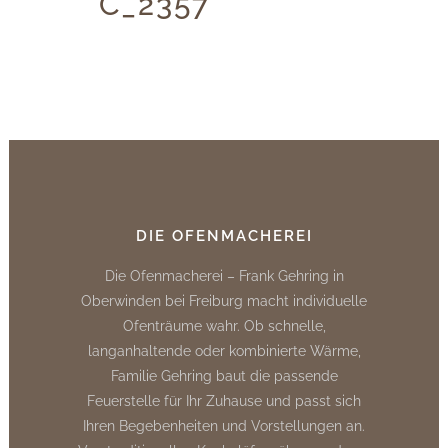
C_2357
DIE OFENMACHEREI
Die Ofenmacherei – Frank Gehring in
Oberwinden bei Freiburg macht individuelle
Ofenträume wahr. Ob schnelle,
langanhaltende oder kombinierte Wärme,
Familie Gehring baut die passende
Feuerstelle für Ihr Zuhause und passt sich
Ihren Begebenheiten und Vorstellungen an.