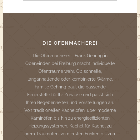
DIE OFENMACHEREI
Die Ofenmacherei – Frank Gehring in
Oberwinden bei Freiburg macht individuelle
Ofenträume wahr. Ob schnelle,
langanhaltende oder kombinierte Wärme,
Familie Gehring baut die passende
Feuerstelle für Ihr Zuhause und passt sich
Ihren Begebenheiten und Vorstellungen an.
Von traditionellen Kachelöfen, über moderne
Kaminöfen bis hin zu energieeffizienten
Heizungssystemen. Kachel für Kachel zu
Ihrem Traumofen, vom ersten Funken bis zum