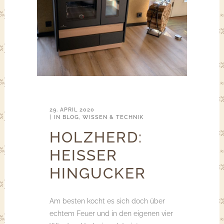
29. APRIL 2020
IN
BLOG
,
WISSEN & TECHNIK
HOLZHERD:
HEISSER H
INGUCKER
Am besten kocht es sich doch über
echtem Feuer und in den eigenen vier