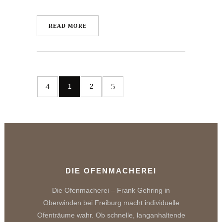
READ MORE
1
2
DIE OFENMACHEREI
Die Ofenmacherei – Frank Gehring in
Oberwinden bei Freiburg macht individuelle
Ofenträume wahr. Ob schnelle, langanhaltende