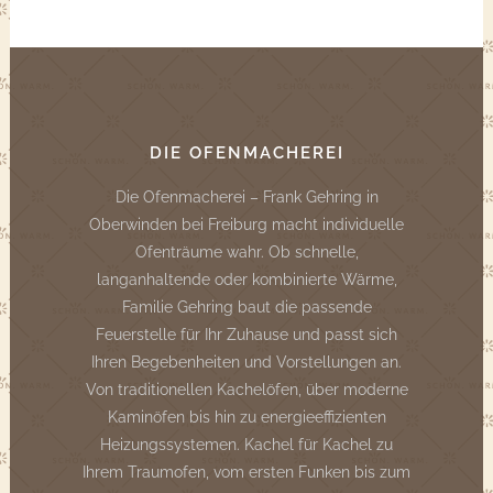
DIE OFENMACHEREI
Die Ofenmacherei – Frank Gehring in
Oberwinden bei Freiburg macht individuelle
Ofenträume wahr. Ob schnelle,
langanhaltende oder kombinierte Wärme,
Familie Gehring baut die passende
Feuerstelle für Ihr Zuhause und passt sich
Ihren Begebenheiten und Vorstellungen an.
Von traditionellen Kachelöfen, über moderne
Kaminöfen bis hin zu energieeffizienten
Heizungssystemen. Kachel für Kachel zu
Ihrem Traumofen, vom ersten Funken bis zum