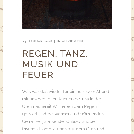
24. JANUAR 2018
IN
ALLGEMEIN
REGEN, TANZ,
MUSIK UND
FEUER
Was war das wieder für ein herrlicher Abend
mit unseren tollen Kunden bei uns in der
Ofenmacherei! Wir haben dem Regen
getrotzt und bei warmen und wärmenden
Getränken, stärkender Gulaschsuppe,
frischen Flammkuchen aus dem Ofen und